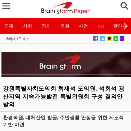
경제
사회
정치
문화
사건
test
핫이슈
확대
l
축소
강원특별자치도의회 최재석 도의원, 석회석 광
산지역 지속가능발전 특별위원회 구성 결의안
발의
환경복원, 대체산업 발굴, 주민생활 안정을 위한 제도적
기반 마련