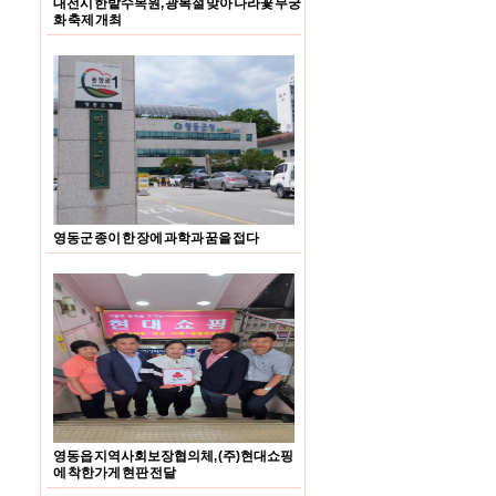
대전시 한밭수목원, 광복절 맞아 나라꽃 무궁
화 축제 개최
영동군 종이 한 장에 과학과 꿈을 접다
영동읍 지역사회보장협의체, (주)현대쇼핑
에 착한가게 현판 전달