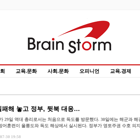
회
교육.문화
사회.문화
오피니언
교육.경제
t
정치.경제
Project Review
test
12345
시흥
실패해 놓고 정부, 뒷북 대응…
일 역대 총리로서는 처음으로 독도를 방문했다. 30일에는 해군과 해경 함
 방어훈련이 울릉도와 독도 해상에서 실시된다. 정부가 영토주권 수호 의
기 시작하면서 나온 조치들이다.
7-30 19:58