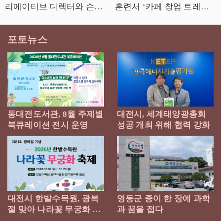
리에이티브 디렉터와 손잡
훈련서 ‘카페 창업 트레이
다
닝’ 2월 9일 출간
포토뉴스
동대전도서관, 8월 주제별
대전시, 세계태양광총회
북큐레이션 전시 운영
성공 개최 위해 협력 강화
대전시 한밭수목원, 광복
영동군 종이 한 장에 과학
절 맞아 나라꽃 무궁화 축
과 꿈을 접다
제 개최