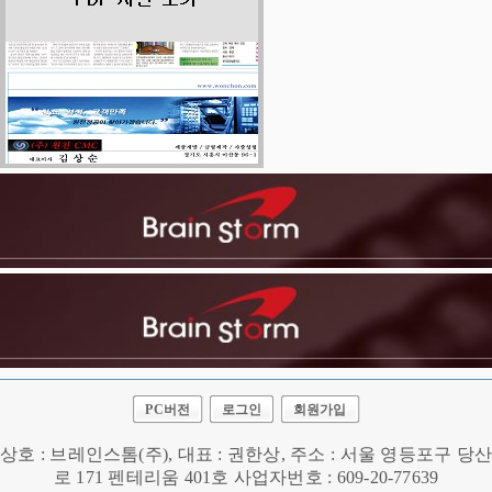
PC버전
로그인
회원가입
상호 : 브레인스톰(주), 대표 : 권한상, 주소 : 서울 영등포구 당산
로 171 펜테리움 401호 사업자번호 : 609-20-77639