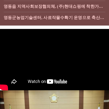
영동읍 지역사회보장협의체, (주)현대쇼핑에 착한가게
현판 전달
영동군농업기술센터, 사료작물수확기 운영으로 축산농
가 지원