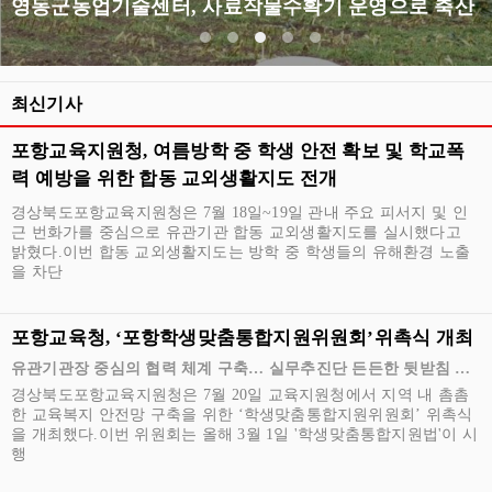
영동군농업기술센터, 사료작물수확기 운영으로 축산농가 지원
최신기사
포항교육지원청, 여름방학 중 학생 안전 확보 및 학교폭
력 예방을 위한 합동 교외생활지도 전개
경상북도포항교육지원청은 7월 18일~19일 관내 주요 피서지 및 인
근 번화가를 중심으로 유관기관 합동 교외생활지도를 실시했다고
밝혔다.이번 합동 교외생활지도는 방학 중 학생들의 유해환경 노출
을 차단
포항교육청, ‘포항학생맞춤통합지원위원회’위촉식 개최
유관기관장 중심의 협력 체계 구축… 실무추진단 든든한 뒷받침 나
선다
경상북도포항교육지원청은 7월 20일 교육지원청에서 지역 내 촘촘
한 교육복지 안전망 구축을 위한 ‘학생맞춤통합지원위원회’ 위촉식
을 개최했다.이번 위원회는 올해 3월 1일 '학생맞춤통합지원법'이 시
행