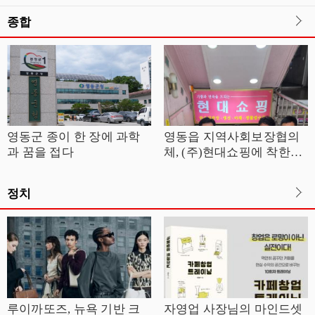
종합
영동군 종이 한 장에 과학
영동읍 지역사회보장협의
과 꿈을 접다
체, (주)현대쇼핑에 착한가
게 현판 전달
정치
루이까또즈, 뉴욕 기반 크
자영업 사장님의 마인드셋