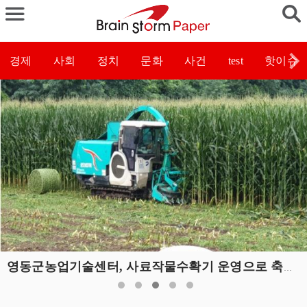
경제
사회
정치
문화
사건
test
핫이슈
영동군농업기술센터, 사료작물수확기 운영으로 축산농가 지원