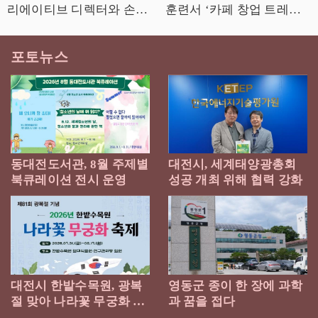
리에이티브 디렉터와 손잡
훈련서 ‘카페 창업 트레이
다
닝’ 2월 9일 출간
포토뉴스
동대전도서관, 8월 주제별
대전시, 세계태양광총회
북큐레이션 전시 운영
성공 개최 위해 협력 강화
대전시 한밭수목원, 광복
영동군 종이 한 장에 과학
절 맞아 나라꽃 무궁화 축
과 꿈을 접다
제 개최