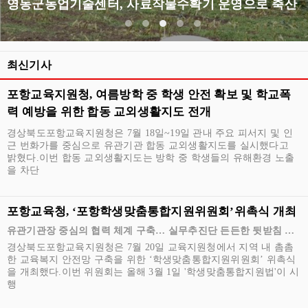
영동군농업기술센터, 사료작물수확기 운영으로 축산농가 지원
최신기사
포항교육지원청, 여름방학 중 학생 안전 확보 및 학교폭
력 예방을 위한 합동 교외생활지도 전개
경상북도포항교육지원청은 7월 18일~19일 관내 주요 피서지 및 인
근 번화가를 중심으로 유관기관 합동 교외생활지도를 실시했다고
밝혔다.이번 합동 교외생활지도는 방학 중 학생들의 유해환경 노출
을 차단
포항교육청, ‘포항학생맞춤통합지원위원회’위촉식 개최
유관기관장 중심의 협력 체계 구축… 실무추진단 든든한 뒷받침 나
선다
경상북도포항교육지원청은 7월 20일 교육지원청에서 지역 내 촘촘
한 교육복지 안전망 구축을 위한 ‘학생맞춤통합지원위원회’ 위촉식
을 개최했다.이번 위원회는 올해 3월 1일 '학생맞춤통합지원법'이 시
행