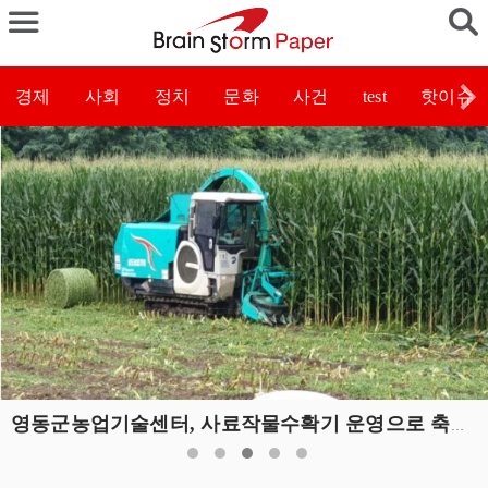
경제
사회
정치
문화
사건
test
핫이슈
영동군농업기술센터, 사료작물수확기 운영으로 축산농가 지원