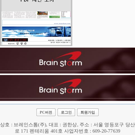
PC버전
로그인
회원가입
상호 : 브레인스톰(주), 대표 : 권한상, 주소 : 서울 영등포구 당산
로 171 펜테리움 401호 사업자번호 : 609-20-77639