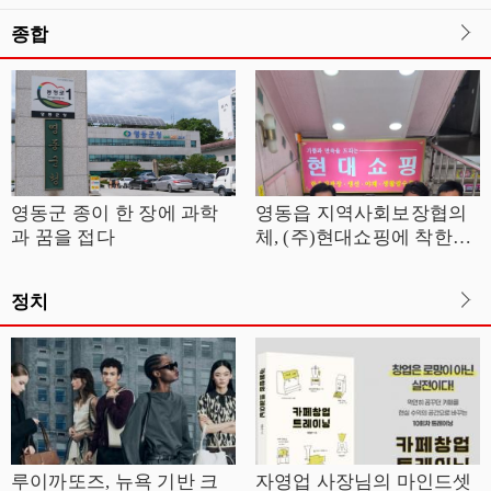
종합
영동군 종이 한 장에 과학
영동읍 지역사회보장협의
과 꿈을 접다
체, (주)현대쇼핑에 착한가
게 현판 전달
정치
루이까또즈, 뉴욕 기반 크
자영업 사장님의 마인드셋