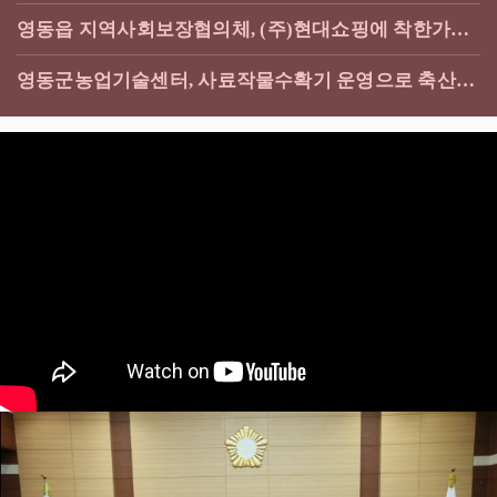
영동읍 지역사회보장협의체, (주)현대쇼핑에 착한가게
현판 전달
영동군농업기술센터, 사료작물수확기 운영으로 축산농
가 지원