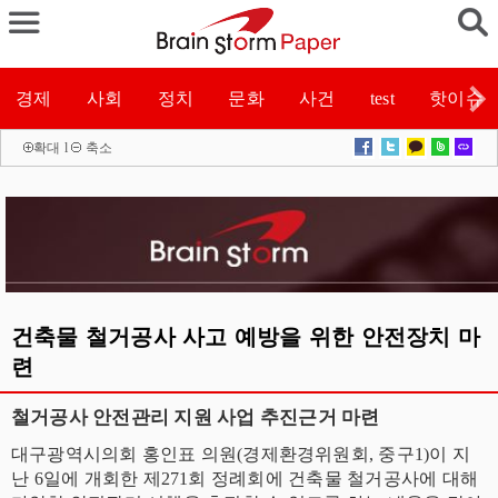
경제
사회
정치
문화
사건
test
핫이슈
확대
l
축소
건축물 철거공사 사고 예방을 위한 안전장치 마
련
철거공사 안전관리 지원 사업 추진근거 마련
대구광역시의회 홍인표 의원(경제환경위원회, 중구1)이 지
난 6일에 개회한 제271회 정례회에 건축물 철거공사에 대해