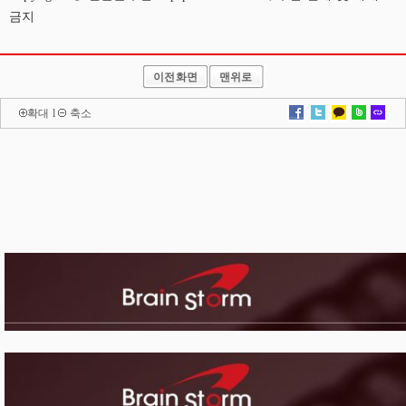
금지
이전화면
맨위로
확대
l
축소