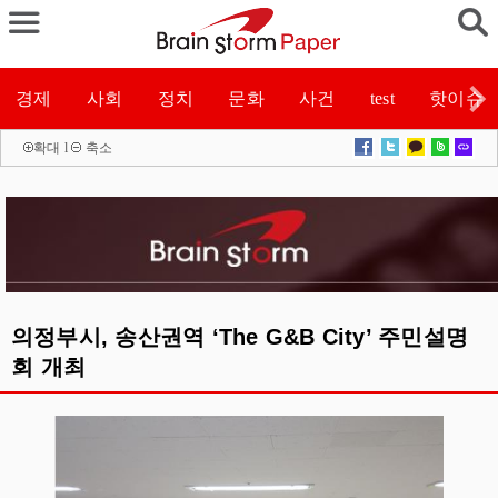
경제
사회
정치
문화
사건
test
핫이슈
확대
l
축소
의정부시, 송산권역 ‘The G&B City’ 주민설명
회 개최