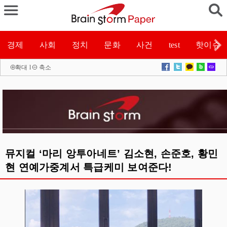
경제
사회
정치
문화
사건
test
핫이슈
확대
l
축소
뮤지컬 ‘마리 앙투아네트’ 김소현, 손준호, 황민
현 연예가중계서 특급케미 보여준다!