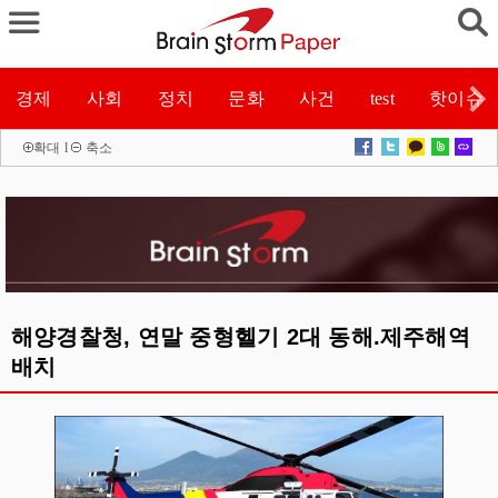
경제
사회
정치
문화
사건
test
핫이슈
확대
l
축소
해양경찰청, 연말 중형헬기 2대 동해.제주해역
배치