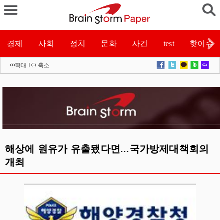
경제
사회
정치
문화
사건
test
핫이슈
확대
l
축소
해상에 원유가 유출됐다면...국가방제대책회의
개최