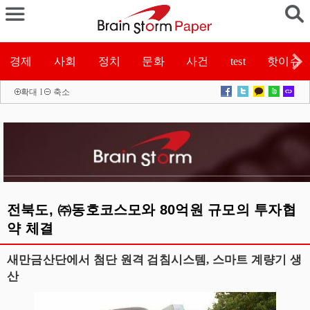
경제
사회
정치
문화
사건
test
핫이슈
확대
l
축소
전북도, ㈜동호코스모와 80억원 규모의 투자협
약 체결
새만금산단에서 첨단 원격 검침시스템, 스마트 계량기 생
산