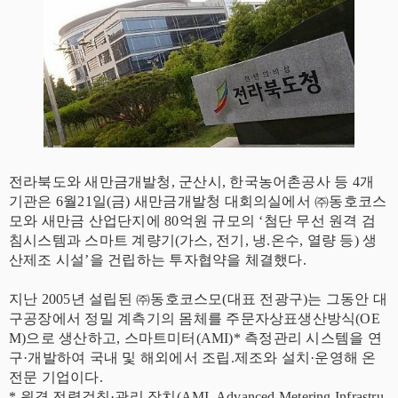
전라북도와 새만금개발청, 군산시, 한국농어촌공사 등 4개
기관은 6월21일(금) 새만금개발청 대회의실에서 ㈜동호코스
모와 새만금 산업단지에 80억원 규모의 ‘첨단 무선 원격 검
침시스템과 스마트 계량기(가스, 전기, 냉.온수, 열량 등) 생
산제조 시설’을 건립하는 투자협약을 체결했다.
지난 2005년 설립된 ㈜동호코스모(대표 전광구)는 그동안 대
구공장에서 정밀 계측기의 몸체를 주문자상표생산방식(OE
M)으로 생산하고, 스마트미터(AMI)* 측정관리 시스템을 연
구·개발하여 국내 및 해외에서 조립.제조와 설치·운영해 온
전문 기업이다.
* 원격 전력검침·관리 장치(AMI, Advanced Metering Infrastru