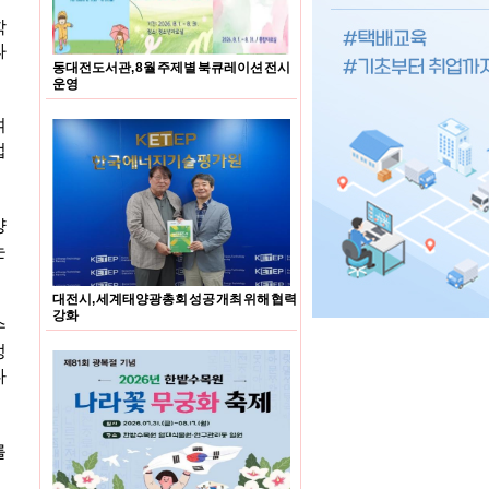
학
과
동대전도서관, 8월 주제별 북큐레이션 전시
운영
여
접
양
는
대전시, 세계태양광총회 성공 개최 위해 협력
강화
수
정
다
를