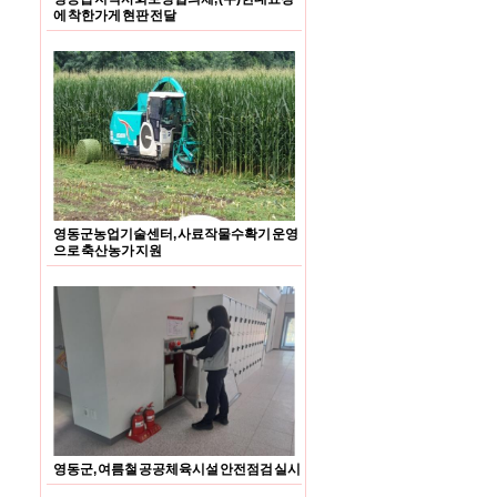
에 착한가게 현판 전달
영동군농업기술센터, 사료작물수확기 운영
으로 축산농가 지원
영동군, 여름철 공공체육시설 안전점검 실시