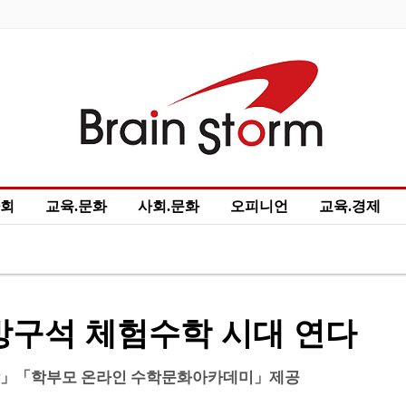
회
교육.문화
사회.문화
오피니언
교육.경제
t
정치.경제
Project Review
test
12345
시흥
구석 체험수학 시대 연다
학」「학부모 온라인 수학문화아카데미」제공