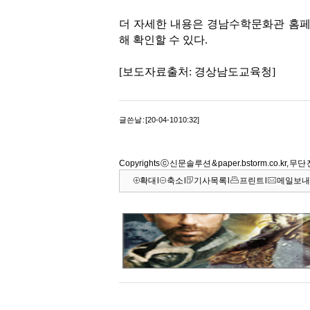
더 자세한 내용은 경남수학문화관 홈페이지(http:
해 확인할 수 있다.
[보도자료출처: 경상남도교육청]
글쓴날 : [20-04-10 10:32]
Copyrights ⓒ 신문솔루션 & paper.bstorm.co.kr, 
확대
l
축소
l
기사목록
l
프린트
l
메일보내