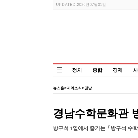
UPDATED.
2026년 07월 31일
정치
종합
경제
사
뉴스홈
>
지역소식
>
경남
학술일정
Korean Studies Repor
경남수학문화관 방
방구석 1열에서 즐기는「방구석 수