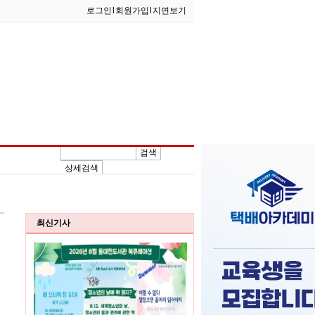
로그인
l
회원가입
l
지면보기
검색
상세검색
지역소식
칼럼
종합
뉴스
삭제테스트
인터뷰
최신기사