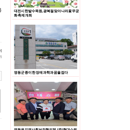
통
대전시 한밭수목원, 광복절 맞아 나라꽃 무궁
화 축제 개최
]
기
영동군 종이 한 장에 과학과 꿈을 접다
영동읍 지역사회보장협의체, (주)현대쇼핑