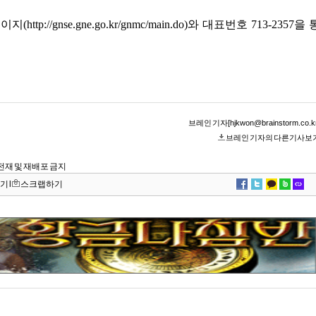
//gnse.gne.go.kr/gnmc/main.do)와 대표번호 713-2357을 
브레인 기자[hjkwon@brainstorm.co.kr
브레인 기자의 다른기사보
무단 전재 및 재배포 금지
기
l
스크랩하기